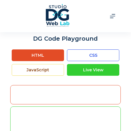
DG Code Playground
HTML
CSS
JavaScript
Live View